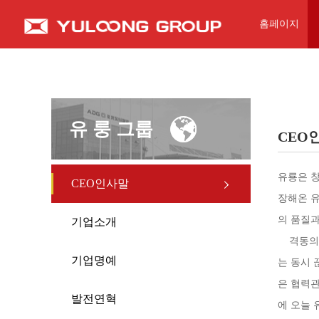
홈페이지
유 룽 그룹
CEO
유룡은 창
CEO인사말
장해온 
의 품질과
기업소개
격동의 
기업명예
는 동시 
은 협력관
발전연혁
에 오늘 