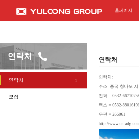
홈페이지
연락처
연락처
연락처:
연락처
주소: 중국 칭다오 시 하
전화 = 0532-667107
모집
팩스 = 0532-880161
우편 = 266061
http://www.cn-adg.c